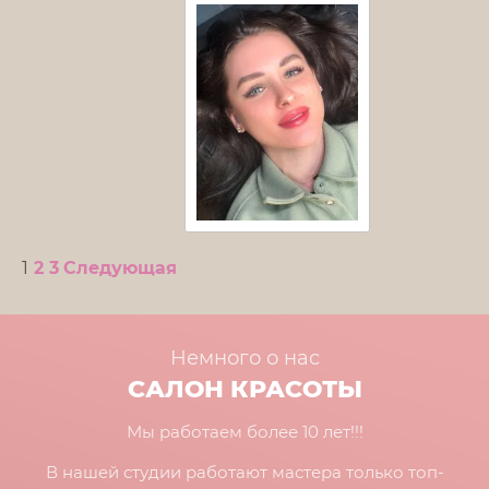
1
2
3
Следующая
Немного о нас
САЛОН КРАСОТЫ
Мы работаем более 10 лет!!!
В нашей студии работают мастера только топ-